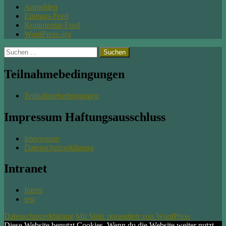
Anmelden
Eintrags-Feed
Kommentar-Feed
WordPress.org
Suchen
nach:
Teilnahmebedingungen
Teilnahmebedingungen
Impressum Haftungsausschluss
Impressum
Datenschutzerklärung
Intranet
Intern
test
Datenschutzerklärung
Mit Stolz präsentiert von WordPress
Diese Website benutzt Cookies. Wenn du die Website weiter nutzt,