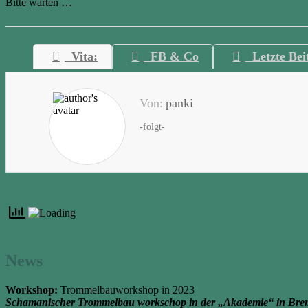
Bitte warten …
Vita:
FB & Co
Letzte Bei
Von:
panki
-folgt-
News
Workshop:
Trommelbauworkshop in 2023
Schamanischer Trommelbau workschop in der „Akademie“ in Bre