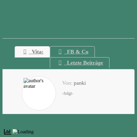
Vita:
FB & Co
Letzte Beiträge
Von:
panki
-folgt-