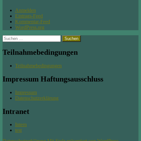
Anmelden
Eintrags-Feed
Kommentar-Feed
WordPress.org
Suchen
nach:
Teilnahmebedingungen
Teilnahmebedingungen
Impressum Haftungsausschluss
Impressum
Datenschutzerklärung
Intranet
Intern
test
Datenschutzerklärung
Mit Stolz präsentiert von WordPress