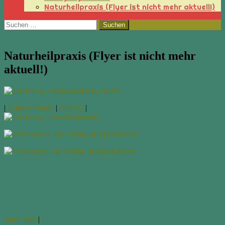
Naturheilpraxis (Flyer ist nicht mehr aktuell!)
Suchen
nach:
Naturheilpraxis (Flyer ist nicht mehr
aktuell!)
|
Adresse/Preise
|
Anfahrt
|
|nach oben
|