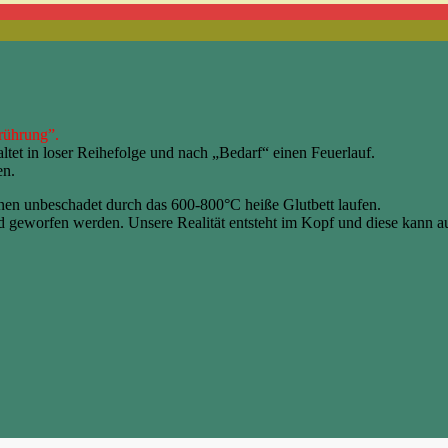
rührung”.
altet in loser Reihefolge und nach „Bedarf“ einen Feuerlauf.
en.
inen unbeschadet durch das 600-800°C heiße Glutbett laufen.
geworfen werden. Unsere Realität entsteht im Kopf und diese kann a