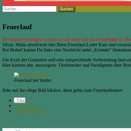
Suchen
nach:
Feuerlauf
Bei Walter Honegger kamen wir das erste mal mit dem
Feuer
in “Be
Silvia- Maria absolvierte hier Ihren Feuerlauf-Leiter Kurs und veranst
Bei Bedarf kannst Du links eine Nachricht unter „Kontakt“ hinterlass
Die Kraft der Gedanken und eine entsprechende Vorbereitung lässt e
Hier können alte, anerzogene Denkmuster und Paradigmen über Bord 
Feuerlauf bei Walter
Bitte auf das obige Bild klicken, dann gehts zum Feuerlauftrainer.
Vita:
FB & Co
Letzte Beiträge