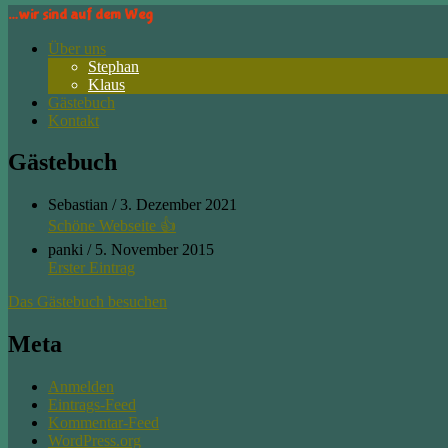
…wir sind auf dem Weg
Über uns
Stephan
Klaus
Gästebuch
Kontakt
Gästebuch
Sebastian
/
3. Dezember 2021
Schöne Webseite 👍
panki
/
5. November 2015
Erster Eintrag
Das Gästebuch besuchen
Meta
Anmelden
Eintrags-Feed
Kommentar-Feed
WordPress.org