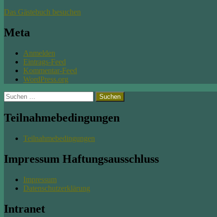
Das Gästebuch besuchen
Meta
Anmelden
Eintrags-Feed
Kommentar-Feed
WordPress.org
Suchen
nach:
Teilnahmebedingungen
Teilnahmebedingungen
Impressum Haftungsausschluss
Impressum
Datenschutzerklärung
Intranet