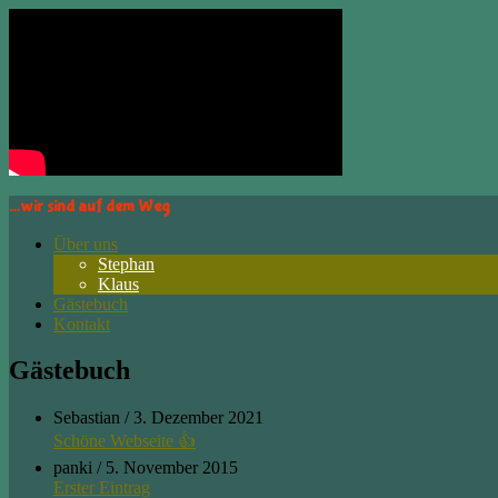
…wir sind auf dem Weg
Über uns
Stephan
Klaus
Gästebuch
Kontakt
Gästebuch
Sebastian
/
3. Dezember 2021
Schöne Webseite 👍
panki
/
5. November 2015
Erster Eintrag