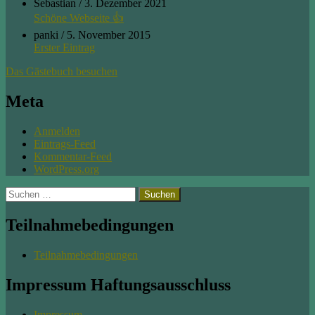
Sebastian
/
3. Dezember 2021
Schöne Webseite 👍
panki
/
5. November 2015
Erster Eintrag
Das Gästebuch besuchen
Meta
Anmelden
Eintrags-Feed
Kommentar-Feed
WordPress.org
Suchen
nach:
Teilnahmebedingungen
Teilnahmebedingungen
Impressum Haftungsausschluss
Impressum