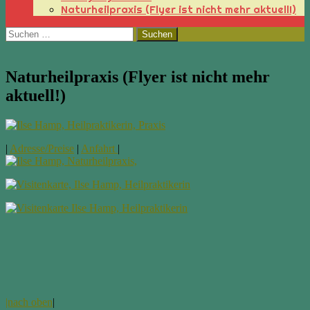
Naturheilpraxis (Flyer ist nicht mehr aktuell!)
Suchen
nach:
Naturheilpraxis (Flyer ist nicht mehr
aktuell!)
|
Adresse/Preise
|
Anfahrt
|
|nach oben
|