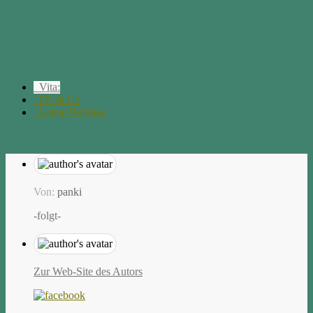
Vita:
FB & Co
Letzte Beiträge
Von:
panki
-folgt-
Zur Web-Site des Autors