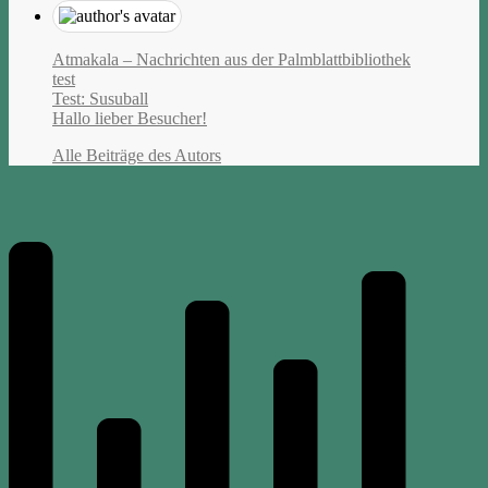
Atmakala – Nachrichten aus der Palmblattbibliothek
test
Test: Susuball
Hallo lieber Besucher!
Alle Beiträge des Autors