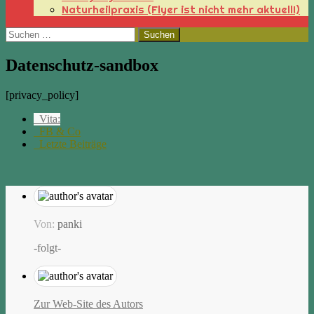
Naturheilpraxis (Flyer ist nicht mehr aktuell!)
Suchen
nach:
Datenschutz-sandbox
[privacy_policy]
Vita:
FB & Co
Letzte Beiträge
Von:
panki
-folgt-
Zur Web-Site des Autors