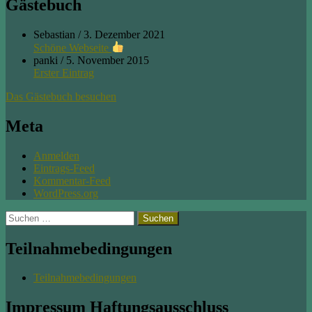
Gästebuch
Sebastian
/
3. Dezember 2021
Schöne Webseite
panki
/
5. November 2015
Erster Eintrag
Das Gästebuch besuchen
Meta
Anmelden
Eintrags-Feed
Kommentar-Feed
WordPress.org
Suchen
nach:
Teilnahmebedingungen
Teilnahmebedingungen
Impressum Haftungsausschluss