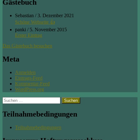
Gästebuch
Sebastian
/
3. Dezember 2021
Schöne Webseite 👍
panki
/
5. November 2015
Erster Eintrag
Das Gästebuch besuchen
Meta
Anmelden
Eintrags-Feed
Kommentar-Feed
WordPress.org
Suchen
nach:
Teilnahmebedingungen
Teilnahmebedingungen