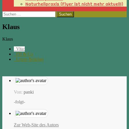
Naturheilpraxis (Flyer ist nicht mehr aktuell!)
Suchen
nach:
Klaus
Klaus
Vita:
FB & Co
Letzte Beiträge
Von:
panki
-folgt-
Zur Web-Site des Autors