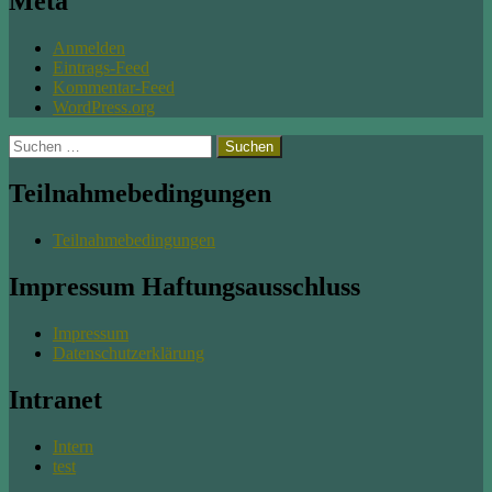
Meta
Anmelden
Eintrags-Feed
Kommentar-Feed
WordPress.org
Suchen
nach:
Teilnahmebedingungen
Teilnahmebedingungen
Impressum Haftungsausschluss
Impressum
Datenschutzerklärung
Intranet
Intern
test