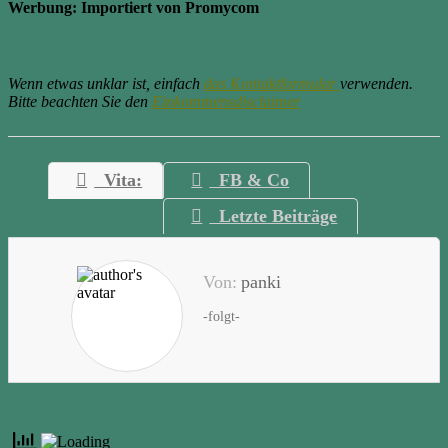
Werbung: Importiert von Promycom
Wenn etwas unklar ist, einfach
das Kontaktformular
verwenden.
Bitte beachten Sie den
Einkommensdisclaimer
Vita:
FB & Co
Letzte Beiträge
Von:
panki
-folgt-