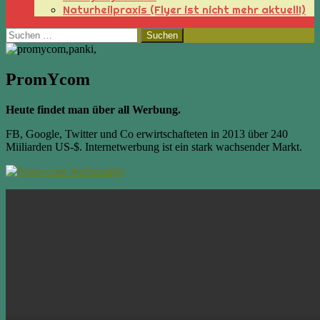
Naturheilpraxis (Flyer ist nicht mehr aktuell!)
Suchen
nach:
PromYcom
Heute findet man über all Werbung.
FB, Google, Twitter und Co erwirtschafteten in 2013 über 240
Miiliarden US-$. Internetwerbung ist ein stark wachsender Markt.