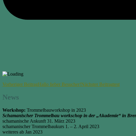
Beitragsnavigation
Vorheriger Beitrag
Hallo lieber Besucher!
Nächster Beitrag
test
News
Workshop:
Trommelbauworkshop in 2023
Schamanischer Trommelbau workschop in der „Akademie“ in Bre
schamanische Ankunft 31. März 2023
schamanischer Trommelbaukurs 1. – 2. April 2023
weiteres ab Jan 2023