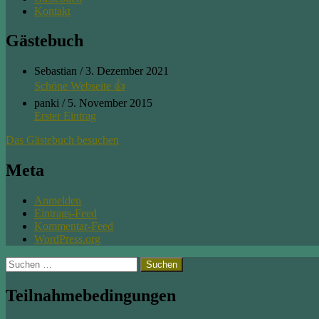
Kontakt
Gästebuch
Sebastian
/
3. Dezember 2021
Schöne Webseite 👍
panki
/
5. November 2015
Erster Eintrag
Das Gästebuch besuchen
Meta
Anmelden
Eintrags-Feed
Kommentar-Feed
WordPress.org
Suchen
nach:
Teilnahmebedingungen