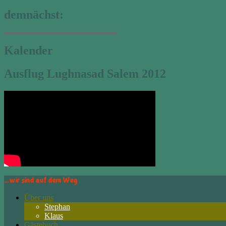
demnächst:
Kalender
Ausflug Lughnasad Salem 2012
…wir sind auf dem Weg
Über uns
Stephan
Klaus
Gästebuch