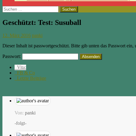
Suchen
nach:
Geschützt: Test: Susuball
12. März 2016
panki
Dieser Inhalt ist passwortgeschützt. Bitte gib unten das Passwort ein
Passwort:
Vita:
FB & Co
Letzte Beiträge
Von:
panki
-folgt-