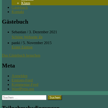
Klaus
Gästebuch
Kontakt
Gästebuch
Sebastian
/
3. Dezember 2021
Schöne Webseite 👍
panki
/
5. November 2015
Erster Eintrag
Das Gästebuch besuchen
Meta
Anmelden
Eintrags-Feed
Kommentar-Feed
WordPress.org
Suchen
nach: