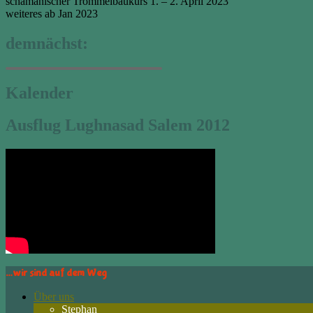
schamanischer Trommelbaukurs 1. – 2. April 2023
weiteres ab Jan 2023
demnächst:
Kalender
Ausflug Lughnasad Salem 2012
…wir sind auf dem Weg
Über uns
Stephan