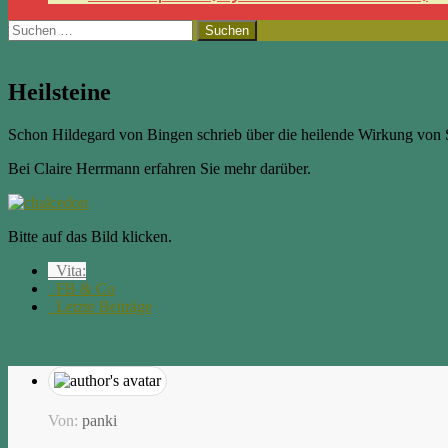
Suchen
nach:
Heilsteine
Schon Hildegard von Bingen schrieb über die heilende Wirkung von St
Bei Claire Herrmann erfahren Sie mehr darüber.
Bitte auf das Bild klicken.
Vita:
FB & Co
Letzte Beiträge
Von:
panki