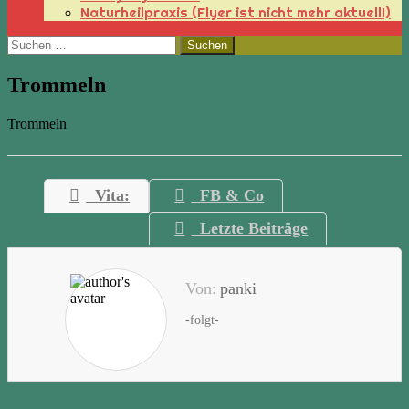
Naturheilpraxis (Flyer ist nicht mehr aktuell!)
Suchen
nach:
Trommeln
Trommeln
Vita:
FB & Co
Letzte Beiträge
Von:
panki
-folgt-