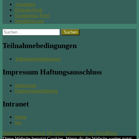
Anmelden
Eintrags-Feed
Kommentar-Feed
WordPress.org
Suchen
nach:
Teilnahmebedingungen
Teilnahmebedingungen
Impressum Haftungsausschluss
Impressum
Datenschutzerklärung
Intranet
Intern
test
Datenschutzerklärung
Mit Stolz präsentiert von WordPress
Diese Website benutzt Cookies. Wenn du die Website weiter nutzt,