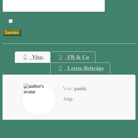
Vita:
FB & Co
Letzte Beiträge
Von:
panki
-folgt-