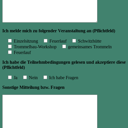
Ich melde mich zu folgender Veranstaltung an (Pflichtfeld)
Einzelsitzung
Feuerlauf
Schwitzhütte
Trommelbau-Workshop
gemeinsames Trommeln
Feuerlauf
Ich habe die Teilnehmbedingungen gelesen und akzeptiere diese
(Pflichtfeld)
Ja
Nein
Ich habe Fragen
Sonstige Mitteilung bzw. Fragen