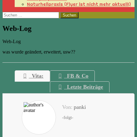
Naturheilpraxis (Flyer ist nicht mehr aktuell!)
Suchen
nach:
Web-Log
Web-Log
was wurde geändert, erweitert, usw??
Vita:
FB & Co
Letzte Beiträge
Von:
panki
-folgt-