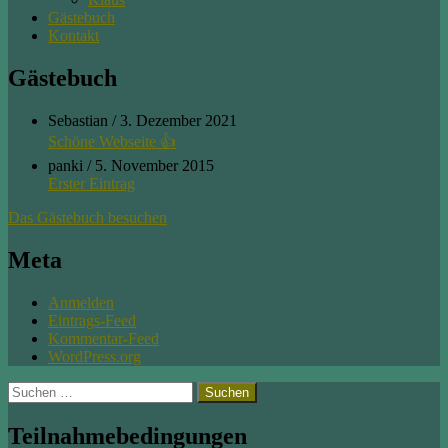
Gästebuch
Kontakt
Gästebuch
Sebastian
/
3. Dezember 2021
Schöne Webseite 👍
panki
/
5. November 2015
Erster Eintrag
Das Gästebuch besuchen
Meta
Anmelden
Eintrags-Feed
Kommentar-Feed
WordPress.org
Suchen
nach:
Teilnahmebedingungen